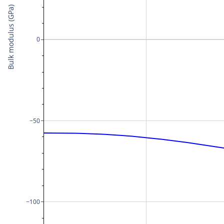
Bulk modulus (GPa)
0
−50
−100