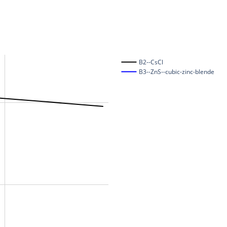
B2--CsCl
B3--ZnS--cubic-zinc-blende