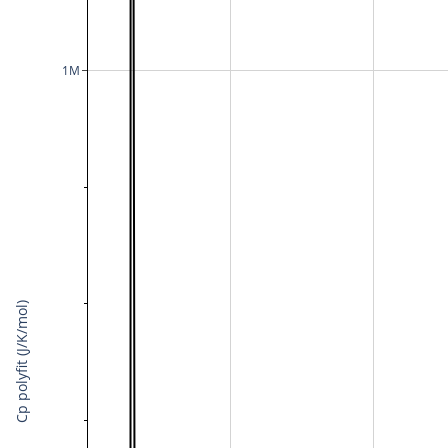
1M
Cp polyfit (J/K/mol)