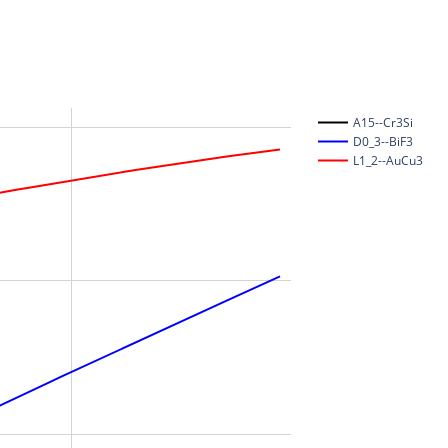
A15--Cr3Si
D0_3--BiF3
L1_2--AuCu3