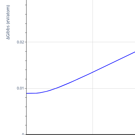
ΔGibbs (eV/atom)
0.02
0.01
0