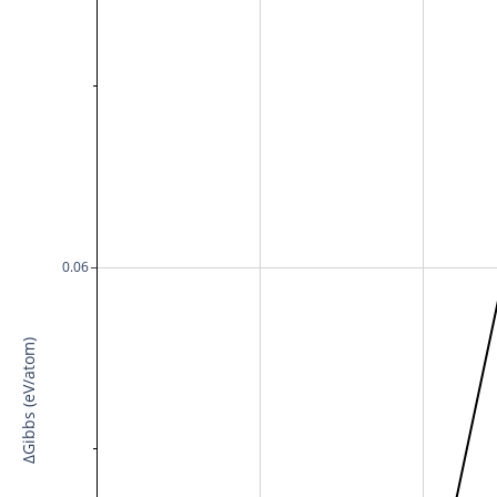
0.06
ΔGibbs (eV/atom)