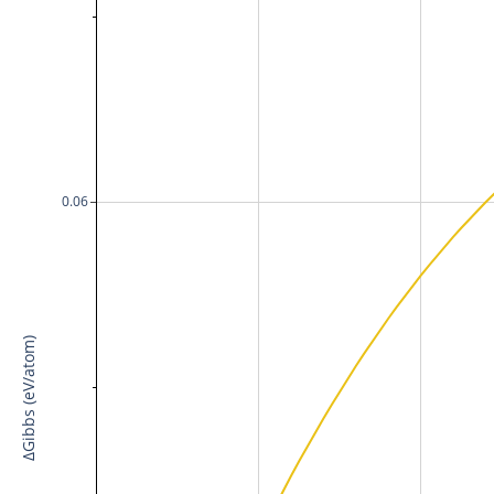
0.06
ΔGibbs (eV/atom)