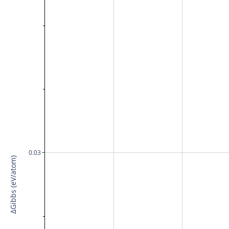
0.03
ΔGibbs (eV/atom)